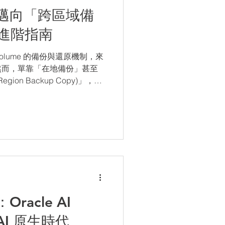
邁向「跨區域備
災進階指南
 Volume 的備份與還原機制，來
然而，單靠「在地備份」甚至
gion Backup Copy)」，真
災難嗎？
acle AI
 AI 原生時代