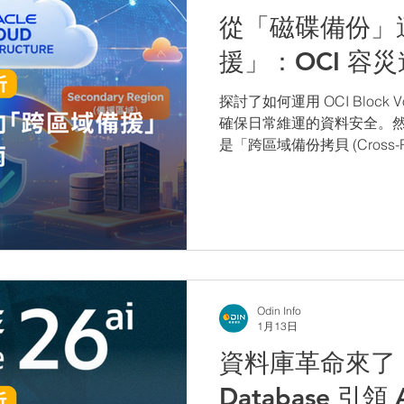
從「磁碟備份」
援」：OCI 容
探討了如何運用 OCI Block
確保日常維運的資料安全。
是「跨區域備份拷貝 (Cross-Re
的足以應付區域級別的重大
Odin Info
1月13日
資料庫革命來了：Or
Database 引領