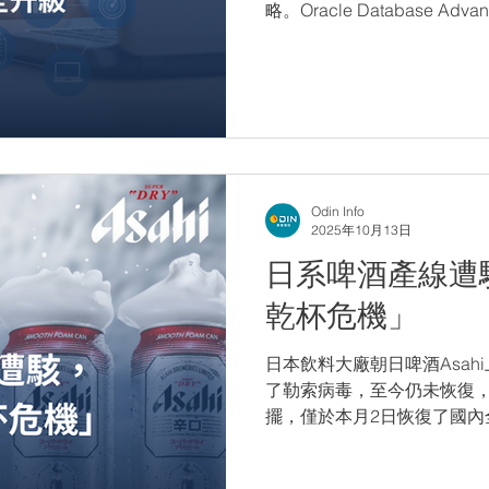
略。Oracle Database Advanc
提供的進階安全模組，專注於
企業關鍵數據即使外洩，也
Odin Info
2025年10月13日
日系啤酒產線遭
乾杯危機」
日本飲料大廠朝日啤酒Asah
了勒索病毒，至今仍未恢復，
擺，僅於本月2日恢復了國內
暫時倒退回用傳真和電話，