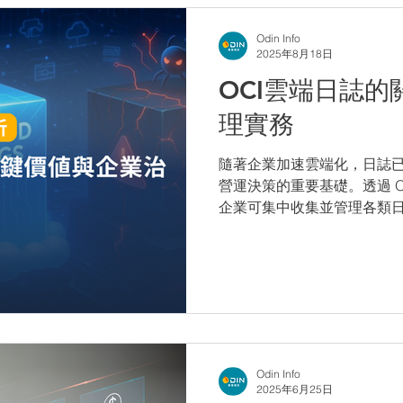
Odin Info
2025年8月18日
OCI雲端日誌
理實務
隨著企業加速雲端化，日誌
營運決策的重要基礎。透過 Oracle 
企業可集中收集並管理各類
能縮短故障排查時間、降低
安韌性。
Odin Info
2025年6月25日