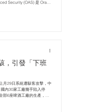
ed Security (OAS) 是 Oracle
資料加密 與 資料保護，確保
無法被解讀。
駭，引發「下班
i上月29日系統遭駭客攻擊，中
國內30家工廠幾乎陷入停
全部6座啤酒工廠的生產，並
靠人工用紙筆接單。