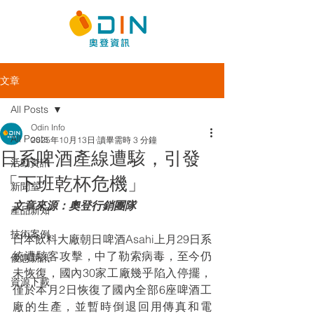
文章
All Posts
Odin Info
All Posts
2025年10月13日
讀畢需時 3 分鐘
日系啤酒產線遭駭，引發
活動資訊
「下班乾杯危機」
新聞室
文章來源：奧登行銷團隊
產品新知
技術案例
日本飲料大廠朝日啤酒Asahi上月29日系
統遭駭客攻擊，中了勒索病毒，至今仍
優惠新訊
未恢復，國內30家工廠幾乎陷入停擺，
資源下載
僅於本月2日恢復了國內全部6座啤酒工
廠的生產，並暫時倒退回用傳真和電