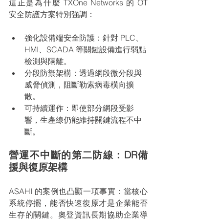
這正是為什麼 TXOne Networks 的 OT 
安全防護方案特別強調：
強化設備端安全防護：針對 PLC、
HMI、SCADA 等關鍵設備進行弱點
檢測與隔離。
分段防禦架構：透過網段微分段與
威脅偵測，阻斷勒索病毒橫向擴
散。
可持續運作：即使部分網段受影
響，生產線仍能維持關鍵流程不中
斷。
營運不中斷的第二防線：DR備
援與復原架構
ASAHI 的案例也凸顯一項事實：當核心
系統停擺，能否快速復原才是企業能否
生存的關鍵。奧登資訊長期協助企業導