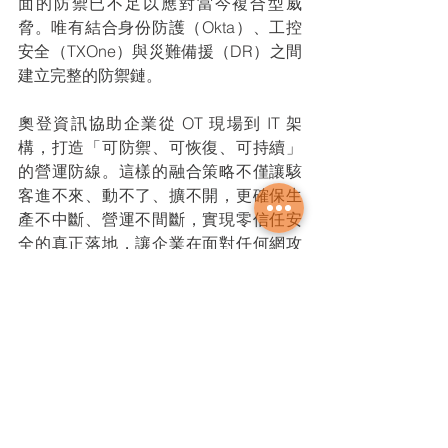
面的防禦已不足以應對當今複合型威
脅。唯有結合身份防護（Okta）、工控
安全（TXOne）與災難備援（DR）之間
建立完整的防禦鏈。
奧登資訊協助企業從 OT 現場到 IT 架
構，打造「可防禦、可恢復、可持續」
的營運防線。這樣的融合策略不僅讓駭
客進不來、動不了、擴不開，更確保生
產不中斷、營運不間斷，實現零信任安
全的真正落地，讓企業在面對任何網攻
挑戰時，仍能穩健運行、持續前進。
Okta
Odin
Oracle
TXOne
新聞室