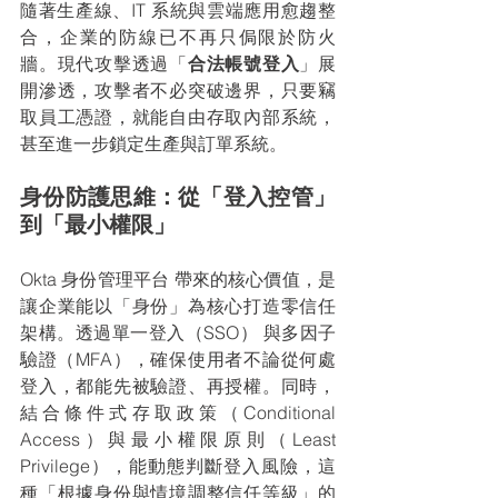
隨著生產線、IT 系統與雲端應用愈趨整
合，企業的防線已不再只侷限於防火
牆。現代攻擊透過「
合法帳號登入
」展
開滲透，攻擊者不必突破邊界，只要竊
取員工憑證，就能自由存取內部系統，
甚至進一步鎖定生產與訂單系統。
身份防護思維：從「登入控管」
到「最小權限」
Okta 身份管理平台 帶來的核心價值，是
讓企業能以「身份」為核心打造零信任
架構。透過單一登入（SSO） 與多因子
驗證（MFA），確保使用者不論從何處
登入，都能先被驗證、再授權。同時，
結合條件式存取政策（Conditional 
Access）與最小權限原則（Least 
Privilege），能動態判斷登入風險，這
種「根據身份與情境調整信任等級」的