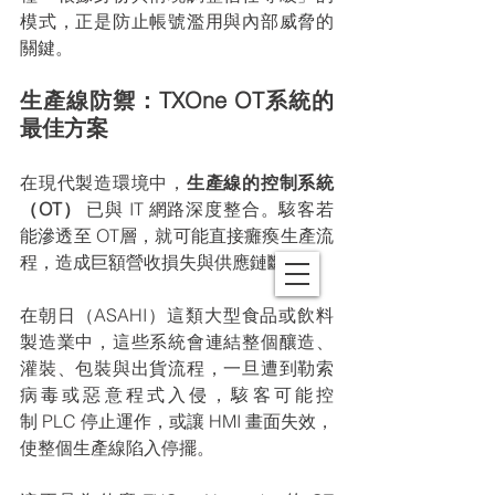
模式，正是防止帳號濫用與內部威脅的
關鍵。
生產線防禦：TXOne OT系統的
最佳方案
在現代製造環境中，
生產線的控制系統
（OT）
 已與 IT 網路深度整合。駭客若
能滲透至 OT層，就可能直接癱瘓生產流
程，造成巨額營收損失與供應鏈斷鏈。
在朝日（ASAHI）這類大型食品或飲料
製造業中，這些系統會連結整個釀造、
灌裝、包裝與出貨流程，一旦遭到勒索
病毒或惡意程式入侵，駭客可能控
制 PLC 停止運作，或讓 HMI 畫面失效，
使整個生產線陷入停擺。