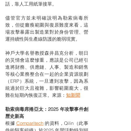
話，靠人工用紙筆接單。
儘管官方並未明確說明為勒索病毒所
致，但從癱瘓範圍與復原難度來看，這
場攻擊暴露出製造業對於身份管理、營
運持續性與生產線防護的脆弱現實。
神戶大學名譽教授森井昌克分析，朝日
的災情會這麼慘重，應該是公司已經引
進將財務、供應鏈、人事、製造和銷售
等核心業務整合在一起的企業資源規劃
（ERP）系統，一旦遭到攻擊，因為系
統過於巨大且複雜，影響範圍龐大，很
難在短期內恢復正常。來源：
知新聞
勒索病毒席捲亞太：2025 年攻擊事件創
歷史新高
根據 
Comparitech
 的資料，Qilin（此事
件的駭客組織）於2025 年間活動特別頻