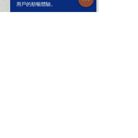
用戶的順暢體驗。
關於奧登
人力招募
​最新消息
​代理品牌
​解決方案
訂閱表單
​歡迎訂閱奧登電子報，獲得最新活動資訊！