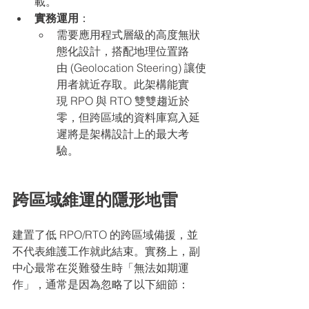
載。
實務運用
：
需要應用程式層級的高度無狀
態化設計，搭配地理位置路
由 (Geolocation Steering) 讓使
用者就近存取。此架構能實
現 RPO 與 RTO 雙雙趨近於
零，但跨區域的資料庫寫入延
遲將是架構設計上的最大考
驗。
跨區域維運的隱形地雷
建置了低 RPO/RTO 的跨區域備援，並
不代表維護工作就此結束。實務上，副
中心最常在災難發生時「無法如期運
作」，通常是因為忽略了以下細節：