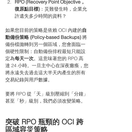
RPO (Recovery Point Objective，
復原點目標)
：災難發生時，企業允
許遺失多少時間的資料？
如果您目前的策略是依賴 OCI 內建的
自
動備份策略 (Policy-based Backups)
 將
備份檔拋轉到另一個區域，您會面臨一
個硬性限制：自動備份排程最短只能設
定為
每天一次
。這意味著您的 RPO 高
達 24 小時。一旦主中心在深夜癱瘓，您
將永遠失去過去這大半天內產生的所有
交易紀錄與用戶數據。
要將 RPO 從「天」級別壓縮到「分鐘」
甚至「秒」級別，我們必須改變策略。
突破 RPO 瓶頸的 OCI 跨
區域容災策略