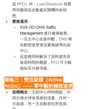
低 RPO）外，Load Balancer 與應
用伺服器也全數處於開機待命狀
態。
實務運用
：
利用 
OCI DNS Traffic 
Management
 進行健康檢查。
一旦主中心全面中斷，DNS 將
自動把使用者流量無縫導向副
中心。
此架構同時解決了資料遺失與
復原時間的難題，RTO 可大幅
縮短至分鐘等級。
策略三：雙活架構（Active-
Active）—— 零中斷的極致追求
架構概念
：主副中心同時開啟，共
同分擔全球使用者的流量。任何一
方崩潰，另一方自動吞吐所有負