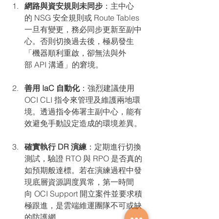
網路與資安規則未同步
：主中心
的 NSG 安全規則或 Route Tables 
一旦有變更，務必同步更新至副中
心。否則切換過去後，極易發生
「機器順利重啟，卻無法與外
部 API 溝通」的窘境。
善用 IaC 自動化
：強烈建議使用 
OCI CLI 指令來管理及維護兩地環
境。透過指令佈署主副中心，能有
效避免手動設定造成的環境差異。
確實執行 DR 演練
：定期進行切換
測試，驗證 RTO 與 RPO 是否真的
如預期般達標。若在演練過程中發
現底層資源調度異常，第一時間
向 OCI Support 開立案件並要求積
極跟進，是雲端維運團隊不可或缺
的防護網。