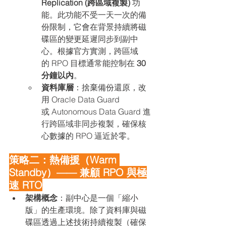
Replication (跨區域複製)
 功
能。此功能不受一天一次的備
份限制，它會在背景持續將磁
碟區的變更延遲同步到副中
心。根據官方實測，跨區域
的 RPO 目標通常能控制在 
30 
分鐘以內
。
資料庫層
：捨棄備份還原，改
用 Oracle Data Guard 
或 Autonomous Data Guard 進
行跨區域非同步複製，確保核
心數據的 RPO 逼近於零。
策略二：熱備援（Warm 
Standby）—— 兼顧 RPO 與極
速 RTO
架構概念
：副中心是一個「縮小
版」的生產環境。除了資料庫與磁
碟區透過上述技術持續複製（確保