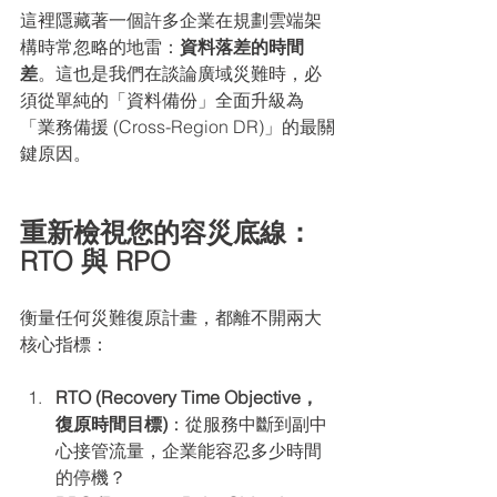
這裡隱藏著一個許多企業在規劃雲端架
構時常忽略的地雷：
資料落差的時間
差
。這也是我們在談論廣域災難時，必
須從單純的「資料備份」全面升級為
「業務備援 (Cross-Region DR)」的最關
鍵原因。
重新檢視您的容災底線：
RTO 與 RPO
衡量任何災難復原計畫，都離不開兩大
核心指標：
RTO (Recovery Time Objective，
復原時間目標)
：從服務中斷到副中
心接管流量，企業能容忍多少時間
的停機？