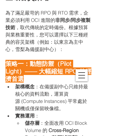
為了滿足嚴苛的 RPO 與 RTO 需求，企
業必須利用 OCI 進階的
非同步/同步複製
技術
，取代傳統的定時備份。根據預算
與業務重要性，您可以選擇以下三種經
典的容災架構（例如：以東京為主中
心，雪梨為備援副中心）：
策略一：動態防禦（Pilot 
Light）—— 大幅縮短 RPO 的經
濟首選
架構概念
：在備援副中心只維持最
核心的資料流動，運算資
源 (Compute Instances) 平常處於
關機或僅保留映像檔。
實務運用
：
儲存層
：全面改用 OCI Block 
Volume 的 
Cross-Region 