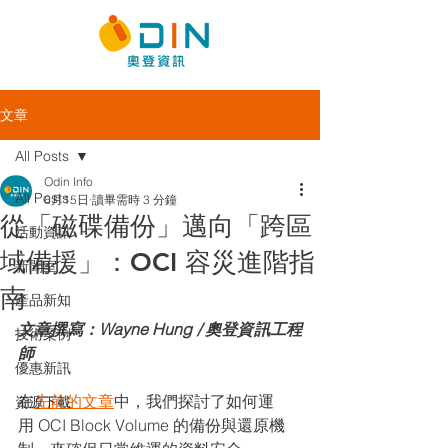
文章
All Posts
Odin Info
All Posts
6月15日
讀畢需時 3 分鐘
從「磁碟備份」邁向「跨區
活動資訊
域備援」：OCI 容災進階指
新聞室
南
產品新知
文章撰寫：Wayne Hung / 奧登資訊工程
技術案例
師
優惠新訊
在
先前的文章
中，我們探討了如何運
資源下載
用 OCI Block Volume 的備份與還原機