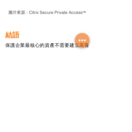
圖片來源：
Citrix Secure Private Access
™
結語
保護企業最核心的資產不需要建立高聳
且難以跨越的圍牆。透過 Citrix 的安全
存取解決方案，您可以為管理員打造一
個既堅固又靈活的數位堡壘。
想了解如何將這套高權限防護架構導入
您的企業嗎？
奧登資訊專業團隊隨時待命，協助您評
估現有環境並規劃最合適的零信任轉型
策略。