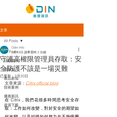
文章
All Posts
Odin Info
All Posts
3月19日
讀畢需時 3 分鐘
守護高權限管理員存取：安
活動資訊
全防護不該是一場災難
新聞室
已更新：
3月20日
產品新知
文章來源：
Citrix official blog
技術案例
優惠新訊
在 Citrix，我們花很多時間思考安全存
資源下載
取：工作如何改變，對於安全的期望如
何改變，以及組織如何努力在不拖慢團