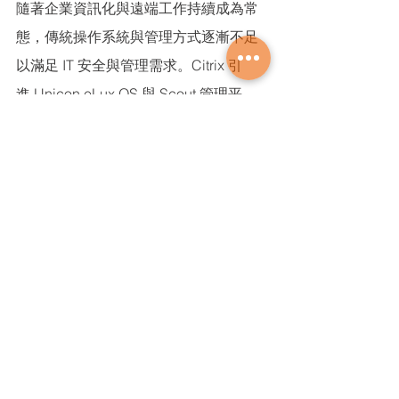
隨著企業資訊化與遠端工作持續成為常
態，傳統操作系統與管理方式逐漸不足
以滿足 IT 安全與管理需求。Citrix 引
進 Unicon eLux OS 與 Scout 管理平
台，為 Citrix 平台補上了穩固的端點基
礎架構，讓企業能夠在不增加複雜度與
成本的前提下，提供更加安全、靈活、
可管理的現代端點與虛擬工作體驗。
Citrix
技術案例