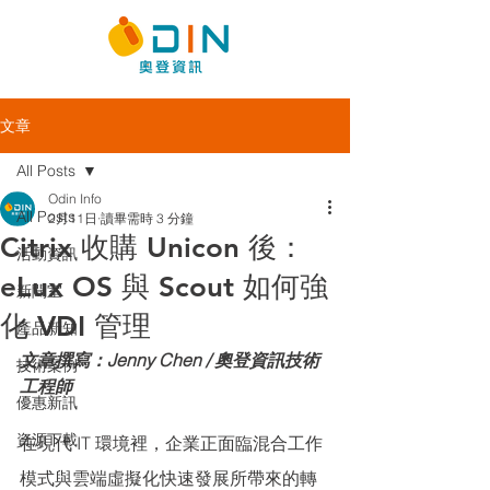
文章
All Posts
Odin Info
All Posts
2月11日
讀畢需時 3 分鐘
Citrix 收購 Unicon 後：
活動資訊
eLux OS 與 Scout 如何強
新聞室
化 VDI 管理
產品新知
文章撰寫：Jenny Chen / 奧登資訊技術
技術案例
工程師
優惠新訊
資源下載
在現代 IT 環境裡，企業正面臨混合工作
模式與雲端虛擬化快速發展所帶來的轉