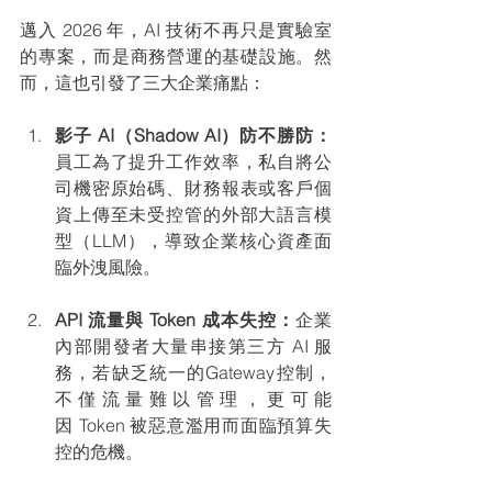
邁入 2026 年，AI 技術不再只是實驗室
的專案，而是商務營運的基礎設施。然
而，這也引發了三大企業痛點：
影子 AI（Shadow AI）防不勝防：
員工為了提升工作效率，私自將公
司機密原始碼、財務報表或客戶個
資上傳至未受控管的外部大語言模
型（LLM），導致企業核心資產面
臨外洩風險。
API 流量與 Token 成本失控：
企業
內部開發者大量串接第三方 AI 服
務，若缺乏統一的Gateway控制，
不僅流量難以管理，更可能
因 Token 被惡意濫用而面臨預算失
控的危機。