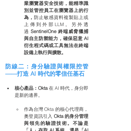
業瀏覽器安全技術，能精準識
別並管控員工在瀏覽器上的行
為，
防止敏感資料複製貼上或
上傳到外部LLM。另外透
過
 SentinelOne 終端威脅獵捕
與自主防禦能力，確保惡意 AI 
衍生程式碼或工具無法在終端
設備上執行與擴散。
防線二：身分驗證與權限控管
——打造 AI 時代的零信任基石
核心產品：Okta
 在 AI 時代，身分即
是新的邊界。
作為台灣 Okta 的核心代理商，
奧登資訊引入
 Okta 的身分管理
與領先的驗證技術。不論是
「人」存取 AI 系統，還是「AI 