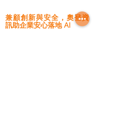
兼顧創新與安全，奧登資
訊助企業安心落地 AI
AI 的發展是一場不可逆的巨浪。奧登資
訊憑藉深耕多年的雲端與資安經驗，
在 2026 年率先整合這套從「端點瀏覽
器、身分驗證、流量網關到後端模型監
控」的 AI Security & Governance 
Solution，不僅補齊了企業零信任架構的
最後一塊拼圖，更讓高科技製造、金
融、醫療等高規資安需求的產業，能在
安全可控的環境下釋放 AI 的潛能。
迎戰 AI 新時代，奧登資訊將是企業最值
得信賴的資安戰略夥伴。