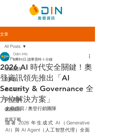
文章
All Posts
Odin Info
All Posts
6月18日
讀畢需時 4 分鐘
2026 AI 時代安全關鍵！奧
活動資訊
登資訊領先推出「AI
新聞室
Security & Governance 全
產品新知
方位解決方案」
技術案例
文章撰寫 / 奧登行銷團隊
優惠新訊
資源下載
隨著 2026 年生成式 AI（Generative 
AI）與 AI Agent（人工智慧代理）全面