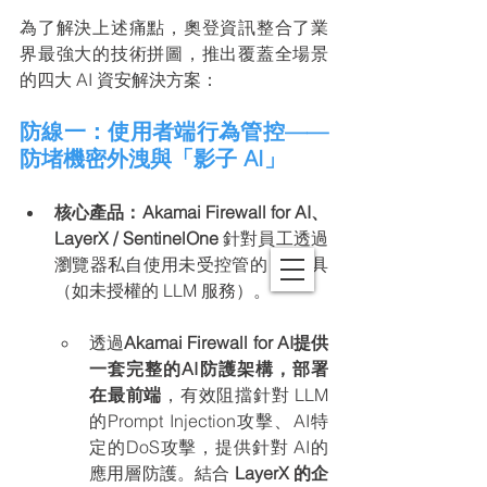
為了解決上述痛點，奧登資訊整合了業
界最強大的技術拼圖，推出覆蓋全場景
的四大 AI 資安解決方案：
防線一：使用者端行為管控——
防堵機密外洩與「影子 AI」 
核心產品：Akamai Firewall for AI、
LayerX / SentinelOne
 針對員工透過
瀏覽器私自使用未受控管的 AI 工具
（如未授權的 LLM 服務）。
透過
Akamai Firewall for AI提供
一套完整的AI防護架構，部署
在最前端
，有效阻擋針對 LLM 
的Prompt Injection攻擊、AI特
定的DoS攻擊，提供針對 AI的
應用層防護。結合 
LayerX 的企