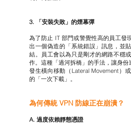
3. 「安裝失敗」的煙幕彈
為了防止 IT 部門或警覺性高的員工
出一個偽造的「系統錯誤」訊息，並
結。員工會以為只是剛才的網路不穩
作。這種「過河拆橋」的手法，讓身份
發生橫向移動（Lateral Movem
的「一次下載」。
為何傳統 VPN 防線正在崩潰？
A. 過度依賴靜態憑證