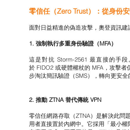
零信任（Zero Trust）：從身
面對日益精進的偽造攻擊，奧登資訊建
1. 強制執行多重身份驗證（MFA）
這是對抗 Storm-2561 最直
於 FIDO2 或硬體權杖的 MFA，
步淘汰簡訊驗證（SMS），轉向更安全的 Pus
2. 推動 ZTNA 替代傳統 VPN
零信任網路存取（ZTNA）是解決此問題的
用者直接置於內網中。它採用「最小權