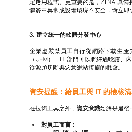
定應用程式。更重要的是，ZTNA 具
體簽章異常或設備環境不安全，會立即
3. 建立統一的軟體分發中心
企業應嚴禁員工自行從網路下載生產
（UEM），IT 部門可以將經過驗證、
從源頭切斷與惡意網站接觸的機會。
資安提醒：給員工與 IT 的檢核
在技術工具之外，
資安意識
始終是最後
對員工而言：