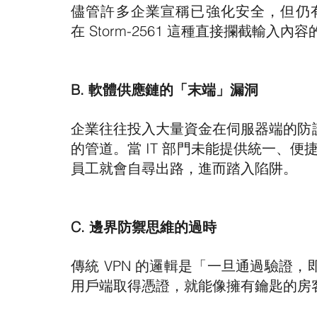
儘管許多企業宣稱已強化安全，但仍
在 Storm-2561 這種直接攔截輸
B. 軟體供應鏈的「末端」漏洞
企業往往投入大量資金在伺服器端的防護，
的管道。當 IT 部門未能提供統一、便捷的軟體
員工就會自尋出路，進而踏入陷阱。
C. 邊界防禦思維的過時
傳統 VPN 的邏輯是「一旦通過驗證
用戶端取得憑證，就能像擁有鑰匙的房