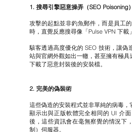
1. 搜尋引擎惡意操弄（SEO Poisoning
攻擊的起點並非釣魚郵件，而是員工的「
時，直覺反應搜尋像「Pulse VPN 下載」
駭客透過高度優化的 SEO 技術，讓
站與官網外觀如出一轍，甚至擁有極具
下載了惡意封裝後的安裝檔。
2. 完美的偽裝術
這些偽造的安裝程式並非單純的病毒，
顯示出與正版軟體完全相同的 UI 
後，這些資訊會在毫無察覺的情況下，即
制）伺服器。