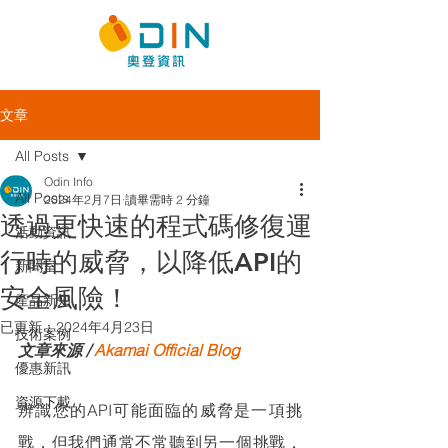
文章
All Posts
Odin Info
All Posts
2024年2月7日
讀畢需時 2 分鐘
透過更快速的程式碼修復運
活動資訊
行時的威脅，以降低API的
新聞室
安全風險！
產品新知
已更新：
2024年4月23日
技術案例
文章來源 / 
Akamai Official Blog
優惠新訊
資源下載
辨識您的API可能面臨的威脅是一項挑
戰，但我們通常不常聽到另一個挑戰，