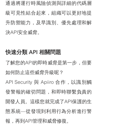
通過將運行時風險偵測與詳細的代碼層
級可見性結合起來
，
組織可以更好地提
升防禦能力，及早識別、優先處理和解
決API安全威脅。
快速分類 API 相關問題
了解您的API的即時威脅是第一步
，但要
如何防止這些威脅升級呢？
API Security 與
 Apiiro 合作，以識別觸
發警報的確切問題，和即時聯繫負責的
開發人員。
這樣您就完成了
API保護的生
態系統—從發現到利用行為分析進行警
報，再到API管理和威脅修復。