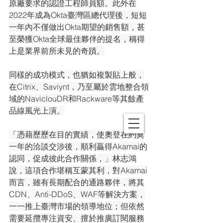
原廠要求的認證工程師員額。此外在
2022年成為Okta臺灣區總代理後，短短
一年內不僅做出Okta期望的銷售額，甚
至榮獲Okta全球最佳夥伴的提名，稱得
上是業界前所未見的奇蹟。
同樣的成功模式，也猶如複製貼上般，
在Citrix、Saviynt，乃至屬於雲地整合領
域的NaviclouDR和Rackware等其餘產
品線風光上演。
「憑藉歷歷在目的實績，使奧登在約莫
一年的洽談交涉後，順利贏得Akamai的
認同，促成彼此合作關係，」林志鴻
說，這項合作堪稱互蒙其利，對Akamai
而言，雖有長期配合的通路夥伴，將其
CDN、Anti-DDoS、WAF等解決方案，
一一推上臺灣市場的領導地位；但依然
需要延攬專注資安、擅於推廣訂閱服務