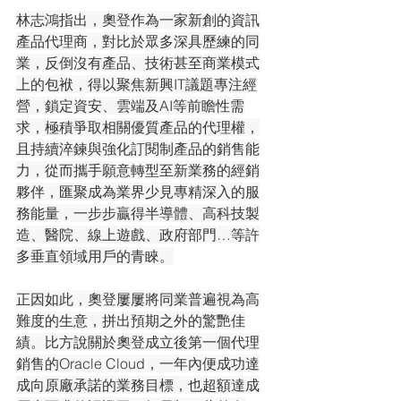
林志鴻指出，奧登作為一家新創的資訊
產品代理商，對比於眾多深具歷練的同
業，反倒沒有產品、技術甚至商業模式
上的包袱，得以聚焦新興IT議題專注經
營，鎖定資安、雲端及AI等前瞻性需
求，極積爭取相關優質產品的代理權，
且持續淬鍊與強化訂閱制產品的銷售能
力，從而攜手願意轉型至新業務的經銷
夥伴，匯聚成為業界少見專精深入的服
務能量，一步步贏得半導體、高科技製
造、醫院、線上遊戲、政府部門…等許
多垂直領域用戶的青睞。
正因如此，奧登屢屢將同業普遍視為高
難度的生意，拼出預期之外的驚艷佳
績。比方說關於奧登成立後第一個代理
銷售的Oracle Cloud，一年內便成功達
成向原廠承諾的業務目標，也超額達成