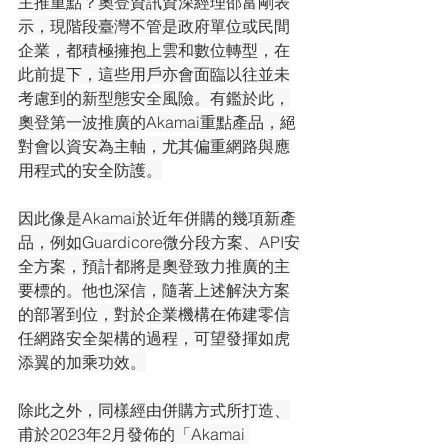
主推重點？奧登資訊資深經理邵富剛表
示，現階段臺灣不管是政府單位或民間
企業，都積極擁抱上雲和數位轉型，在
此前提下，這些用戶亦會面臨以往並未
考慮到的新型態安全風險。有鑑於此，
奧登第一波推廣的Akamai重點產品，絕
對會以資安為主軸，尤其偏重網路與應
用程式的安全防護。
因此像是Akamai於近年併購的幾項新產
品，例如Guardicore微分段方案、API安
全方案，預計都將是奧登致力推廣的主
要標的。他也深信，隨著上述解決方案
的部署到位，對於企業機構在佈建零信
任網路安全架構的過程，可望發揮如虎
添翼的加乘功效。
除此之外，同樣經由併購方式所打造、
甫於2023年2月發佈的「Akamai 