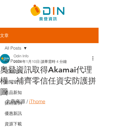
文章
All Posts
Odin Info
All Posts
2024年1月10日
讀畢需時 4 分鐘
奧登資訊取得Akamai代理
活動資訊
權，補齊零信任資安防護拼
新聞室
圖
產品新知
文章來源 / 
iThome
技術案例
優惠新訊
資源下載