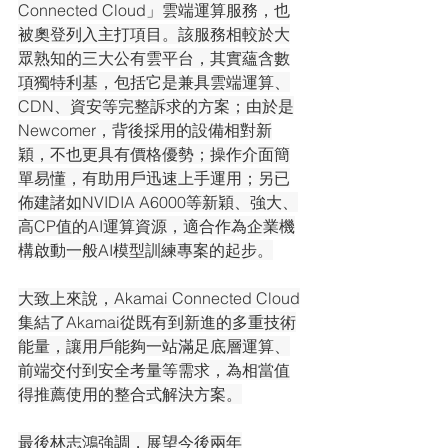
Connected Cloud」雲端運算服務，也
被奧登列入主打項目。該服務相較於大
眾熟知的三大公有雲平台，其實蘊含數
項獨特利基，包括它是兼具雲端運算、
CDN、資安等完整訴求的方案；由於是
Newcomer，背後採用的設備相對新
穎，不也更具有價格優勢；操作介面簡
單易懂，有助用戶迅速上手運用；另已
佈建諸如NVIDIA A6000等新穎、強大、
高CP值的AI運算資源，適合作為企業機
構啟動一般AI模型訓練專案的起步。
大致上來說，Akamai Connected Cloud
集結了Akamai從既有到新進的多重技術
能量，讓用戶能夠一站滿足底層運算、
前端交付到安全考量等需求，為相當值
得推薦使用的整合式解決方案。
最後林志鴻強調，展望今後兩年