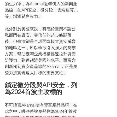
的生力軍，為Akamai近年併入的新興產
品線（如API安全、微分段、雲端運算…
等）增添銷售火力。
此外對於奧登來說，有感於臺灣不論公
私部門在資安、零信任的起步略顯落
後，但臺灣卻是全球面臨較大資安威脅
的地區之一，所以亟欲引入強大的防禦
方案，幫助臺灣企業機構儘速拉升資安
防護力、到達趨近美國的水平。而富含
創新獨到資安產品線的Akamai，正是奧
登力拼實現遠大目標的重要支柱。
鎖定微分段與API安全，列
為2024首波主攻標的
不可諱言Akamai擁有豐富產品品項，在
此之中，哪些將被奧登列為2024年首波