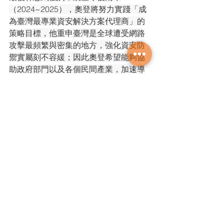
（2024~2025），奧登將努力實踐「成
為臺灣最專業資安解決方案代理商」的
策略目標，他重申臺灣是全球遭受網路
攻擊最頻繁與密集的地方，強化資安防
禦實屬刻不容緩；因此奧登希望能夠協
助政府部門以及各個民間產業，加速導
入完整的零信任資安防護機制。與此同
時，奧登極為重視與Akamai的合作關
係，使其得以完成零信任防護中最重要
的一塊拼圖。
Akamai