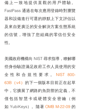
備上一致地提供直觀的用戶體驗。
FastPass 通過在每次應用登錄時對瀏覽
器和設備進行可選的靜默上下文評估以
及來自更廣泛的安全解決方案生態系統
的信號，增強了您組織的零信任安全
性。
美國政府機構向 NIST 尋求指導，瞭解哪
些身份驗證滿足政府工作人員使用的安
全性和合規性要求。
NIST 800-
63B（v4）
的下一個版本目前正在起草
中，它擴展了網路釣魚防禦的定義，不
僅包括智慧卡或硬體安全密鑰（例
如 YubiKeys）。隨著 
OMB M-22-09
 的