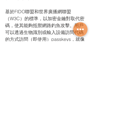
基於FIDO聯盟和世界廣播網聯盟
（W3C）的標準，以加密金鑰對取代密
碼，使其能夠抵禦網路釣魚攻擊。用戶
可以透過生物識別或輸入設備訪問代碼
的方式訪問（即使用）passkeys，就像
解鎖手機設備一樣。
透過 Okta CIC中的金鑰，應用程式建構
者和數位團隊可以減少登入流量並加強
針對ATO的防護。
Session management API
Passkeys是消除密碼的重要一步，有助
於對抗帳號接管。然而，如上所述，當
今的攻擊者更專注於session 
hijacking，這是一種獨立於身份驗證安
全的威脅。