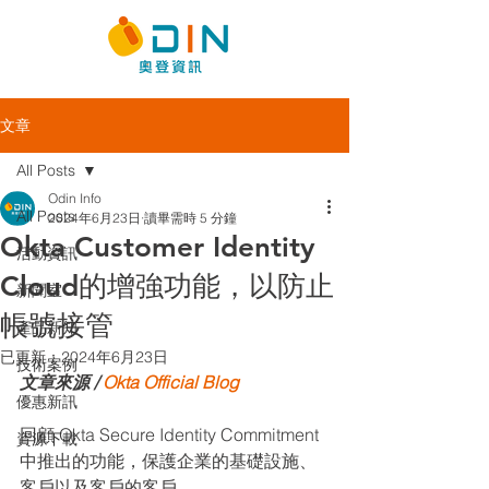
文章
All Posts
Odin Info
All Posts
2024年6月23日
讀畢需時 5 分鐘
Okta Customer Identity
活動資訊
Cloud的增強功能，以防止
新聞室
帳號接管
產品新知
已更新：
2024年6月23日
技術案例
文章來源 / 
Okta Official Blog
優惠新訊
回顧 Okta Secure Identity Commitment 
資源下載
中推出的功能，保護企業的基礎設施、
客戶以及客戶的客戶。