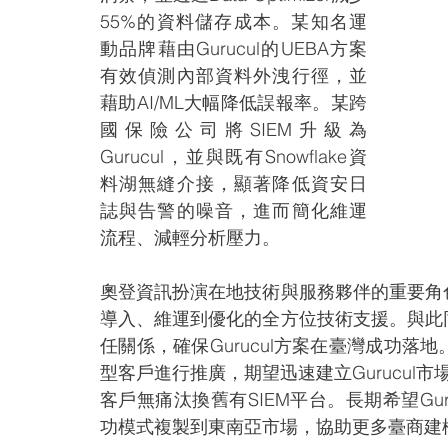
55%的資料儲存成本。某知名運
動品牌藉由Gurucul的UEBA方案
有效偵測內部資料外洩行徑，並
藉助AI/ML大幅降低誤報率。某跨
國保險公司將SIEM升級為
Gurucul，並與既有Snowflake資
料湖無縫介接，顯著降低資安日
誌與告警的噪音，進而簡化維運
流程、減輕分析壓力。
奧登資訊扮演在地技術與服務夥伴的重要角
導入、維運到優化的全方位技術支援。與此
任關係，確保Gurucul方案在臺灣成功
型客戶進行推廣，期望迅速建立Gurucul市
客戶無痛汰換舊有SIEM平台。長期希望Gu
功模式複製到東南亞市場，協助更多臺商建