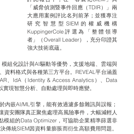
「威脅偵測暨事件回應（TDIR）」兩
大應用案例評比名列前茅；並獲專注
研究智慧型SIEM的權威機構
KuppingerCole評選為「整體領導
者」（Overall Leader），充分印證其
強大技術底蘊。
部署、模組化設計與AI驅動等優勢，支援地端、雲端與
資料格式與各種第三方平台。REVEAL平台涵蓋
IdA（Identity & Access Analytics）、Data 
L，藉以實現智慧分析、自動處理與即時應變。
在於內嵌AI/ML引擎，能有效過濾多餘雜訊與誤報；
，讓資安團隊真正聚焦處理高風險事件，大幅減輕人
組的Data Optimizer，可協助企業精準篩選非
決傳統SIEM因資料量膨脹而衍生高額費用問題。