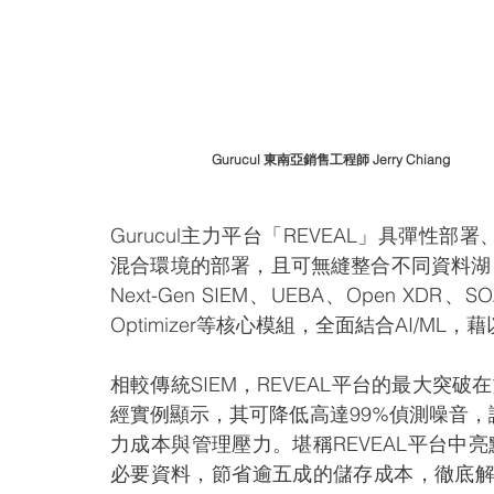
Gurucul 東南亞銷售工程師 Jerry Chiang
Gurucul主力平台「REVEAL」具彈性
混合環境的部署，且可無縫整合不同資料湖、
Next-Gen SIEM、UEBA、Open XDR、SOAR、
Optimizer等核心模組，全面結合AI/M
相較傳統SIEM，REVEAL平台的最大突破
經實例顯示，其可降低高達99%偵測噪音
力成本與管理壓力。堪稱REVEAL平台中亮點模
必要資料，節省逾五成的儲存成本，徹底解