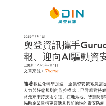
2025年7月1日
奧登資訊攜手Guru
報、迎向AI驅動資
已更新：
2025年7月1日
文章來源 / 
iThome
隨著
數位化轉型加速，企業資安策略急需
人力與靜態規則的監控模式，已難應對持續
路走來秉持技術引進、在地落地、智慧防禦
協助企業建構更靈活且具前瞻性的資安防線