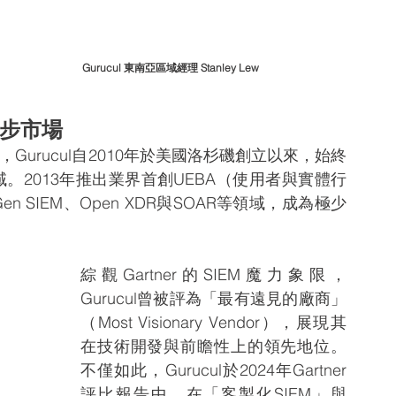
Gurucul 東南亞區域經理 Stanley Lew
獨步市場
g表示，Gurucul自2010年於美國洛杉磯創立以來，始終
。2013年推出業界首創UEBA（使用者與實體行
n SIEM、Open XDR與SOAR等領域，成為極少
。
綜觀Gartner的SIEM魔力象限，
Gurucul曾被評為「最有遠見的廠商」
（Most Visionary Vendor），展現其
在技術開發與前瞻性上的領先地位。
不僅如此，Gurucul於2024年Gartner
評比報告中，在「客製化SIEM」與