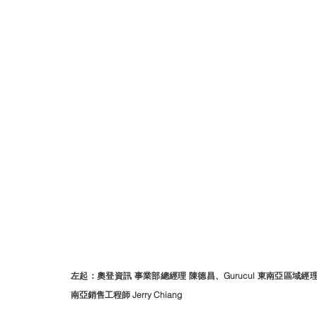
左起：奧登資訊 事業部總經理 陳德昌、Gurucul 東南亞區域經理 Stanl
南亞銷售工程師 Jerry Chiang