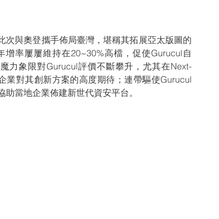
ew指出，此次與奧登攜手佈局臺灣，堪稱其拓展亞太版圖的
屢屢維持在20~30%高檔，促使Gurucul自
r魔力象限對Gurucul評價不斷攀升，尤其在Next-
太企業對其創新方案的高度期待；連帶驅使Gurucul
協助當地企業佈建新世代資安平台。