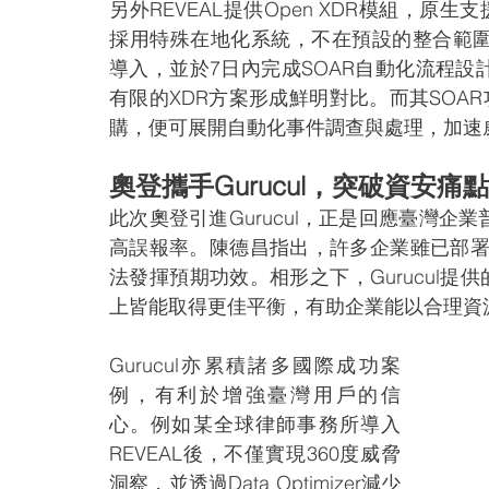
另外REVEAL提供Open XDR模組，原
採用特殊在地化系統，不在預設的整合範圍，Gu
導入，並於7日內完成SOAR自動化流程
有限的XDR方案形成鮮明對比。而其SOAR
購，便可展開自動化事件調查與處理，加速
奧登攜手Gurucul，突破資安痛
此次奧登引進Gurucul，正是回應臺灣
高誤報率。陳德昌指出，許多企業雖已部署
法發揮預期功效。相形之下，Gurucul提供的
上皆能取得更佳平衡，有助企業能以合理資
Gurucul亦累積諸多國際成功案
例，有利於增強臺灣用戶的信
心。例如某全球律師事務所導入
REVEAL後，不僅實現360度威脅
洞察，並透過Data Optimizer減少