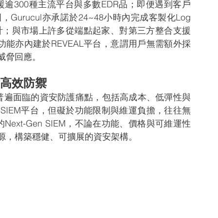
生支援逾300種主流平台與多數EDR品；即便遇到客戶
rucul亦承諾於24~48小時內完成客製化Log
設計；與市場上許多從端點起家、對第三方整合支援
功能亦內建於REVEAL平台，意謂用戶無需額外採
威脅回應。
點高效防禦
企業普遍面臨的資安防護痛點，包括高成本、低彈性與
SIEM平台，但礙於功能限制與維運負擔，往往無
Next-Gen SIEM，不論在功能、價格與可維運性
源，構築穩健、可擴展的資安架構。