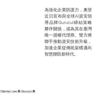
為強化企業防護力，奧登
近日宣布與全球AI資安領
導品牌Gurucul締結策略
夥伴關係，成為其在臺灣
唯一授權代理商。雙方將
聯手推動資安技術升級，
加速企業從傳統架構邁向
智慧聯防新時代。
ey Lew 與 Gurucul 東