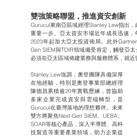
雙強策略聯盟，推進資安創新
Gurucul東南亞區域經理Stanley L
重要一步。亞太資安市場近年成長迅速，年增率
2023年起加大亞太投資佈局。此外Gartne
Gen SIEM與TDIR領域備受肯定，觸發亞
必須在亞太區域佈建業務與服務體系，就近
Stanley Lew強調，奧登團隊具備深厚
在地經驗，特別是奧登事業部總經理
陳德昌累積逾20年實戰歷練，曾協助
多家企業完成資安與雲端轉型，是
Gurucul在臺灣落地的理想夥伴。未來
雙方將聚焦Next-Gen SIEM、UEBA、
SOAR等核心產品，深入半導體、高科
技製造等重要產業領域，助力企業提