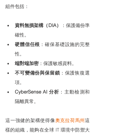
組件包括：
資料無損架構（DIA）
：保護備份準
確性。
硬體信任根
：確保基礎設施的完整
性。
端對端加密
：保護敏感資料。
不可變備份與保留鎖
：保護恢復選
項。
CyberSense AI 分析
：主動檢測和
隔離異常。
這一強健的架構使得像
奧克拉荷馬州
這
樣的組織，能夠在全球 IT 環境中防禦大