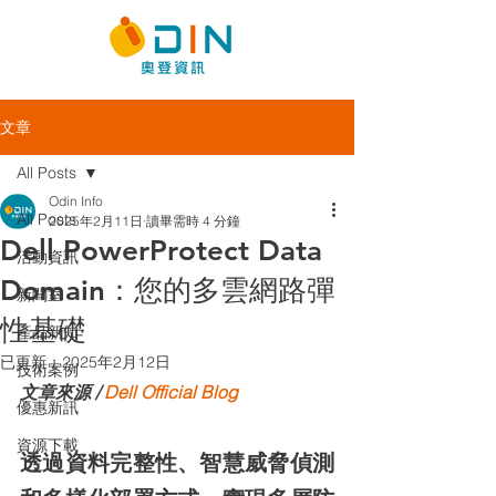
文章
All Posts
Odin Info
All Posts
2025年2月11日
讀畢需時 4 分鐘
Dell PowerProtect Data
活動資訊
Domain：您的多雲網路彈
新聞室
性基礎
產品新知
已更新：
2025年2月12日
技術案例
文章來源 / 
Dell Official Blog
優惠新訊
資源下載
透過資料完整性、智慧威脅偵測