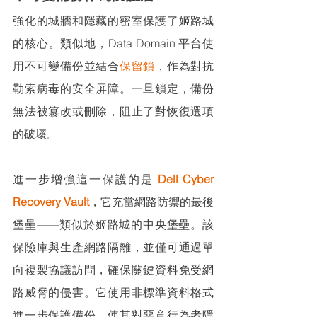
強化的城牆和隱藏的密室保護了姬路城
的核心。類似地，Data Domain 平台使
用不可變備份並結合
保留鎖
，作為對抗
勒索病毒的安全屏障。一旦鎖定，備份
無法被篡改或刪除，阻止了對恢復選項
的破壞。
進一步增強這一保護的是 
Dell Cyber 
Recovery Vault
，它充當網路防禦的最後
堡壘——類似於姬路城的中央堡壘。該
保險庫與生產網路隔離，並僅可通過單
向複製協議訪問，確保關鍵資料免受網
路威脅的侵害。它使用非標準資料格式
進一步保護備份，使其對惡意行為者隱