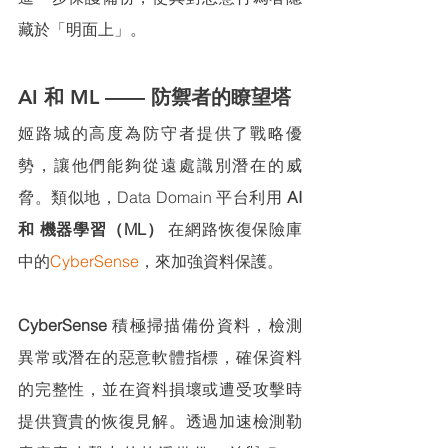
藏於「明面上」。
AI 和 ML —— 防禦者的瞭望塔
姬路城的高度為防守者提供了戰略優
勢，讓他們能夠從遠處識別潛在的威
脅。類似地，Data Domain 平台利用
 AI 
和 機器學習（ML）
 在網路恢復保險庫
中的
CyberSense
，來加強資料保護。
CyberSense
 積極掃描備份資料，檢測
異常或潛在的惡意軟體指標，確保資料
的完整性，並在資料損壞或遭受攻擊時
提供寶貴的恢復見解。透過加速檢測勒