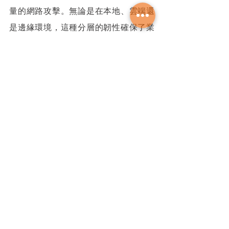
量的網路攻擊。無論是在本地、雲端還
是邊緣環境，這種分層的韌性確保了業
務持續運行和資料可靠性。
混合多雲時代的堡壘
姬路城的設計結合了耐用性和優雅，使
其能夠屹立數世紀。類似地，Data 
Domain 平台將不妥協的韌性與創新相結
合，確保在多雲世界中實現安全、無縫
的資料保護和網路彈性。
該平台獨特的資料完整性、加密、不變
性、硬體信任根、AI 驅動的監控和多雲
擴展性，讓企業能夠自信地面對當今的