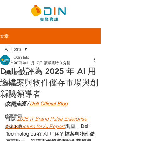
文章
All Posts
Odin Info
All Posts
2025年11月17日
讀畢需時 3 分鐘
Dell 被評為 2025 年 AI 用
活動資訊
途檔案與物件儲存市場與創
新聞室
新雙領導者
產品新知
文章來源 / 
Dell Official Blog
技術案例
優惠新訊
根據 
2025 IT Brand Pulse Enterprise 
Infrastructure for AI Report
調查，
Dell 
資源下載
Technologies
 在 AI 用途的
檔案
與
物件儲