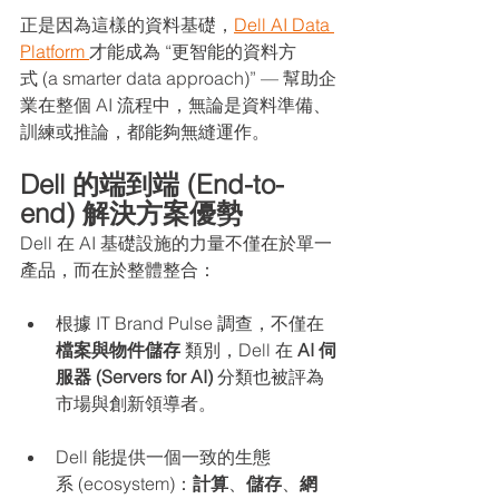
正是因為這樣的資料基礎，
Dell AI Data 
Platform 
才能成為 “更智能的資料方
式 (a smarter data approach)” — 幫助企
業在整個 AI 流程中，無論是資料準備、
訓練或推論，都能夠無縫運作。
Dell 的端到端 (End-to-
end) 解決方案優勢
Dell 在 AI 基礎設施的力量不僅在於單一
產品，而在於整體整合：
根據 IT Brand Pulse 調查，不僅在 
檔案與物件儲存
 類別，Dell 在 
AI 伺
服器 (Servers for AI)
 分類也被評為
市場與創新領導者。
Dell 能提供一個一致的生態
系 (ecosystem)：
計算
、
儲存
、
網