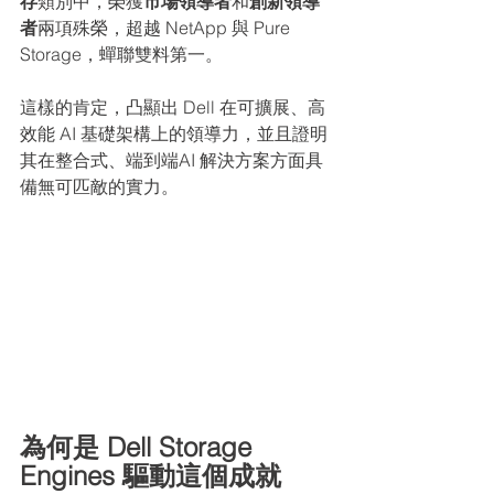
存
類別中，榮獲
市場領導者
和
創新領導
者
兩項殊榮，超越 NetApp 與 Pure 
Storage，蟬聯雙料第一。
這樣的肯定，凸顯出 Dell 在可擴展、高
效能 AI 基礎架構上的領導力，並且證明
其在整合式、端到端AI 解決方案方面具
備無可匹敵的實力。
為何是 Dell Storage 
Engines 驅動這個成就