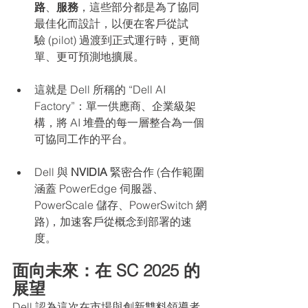
路
、
服務
，這些部分都是為了協同
最佳化而設計，以便在客戶從試
驗 (pilot) 過渡到正式運行時，更簡
單、更可預測地擴展。
這就是 Dell 所稱的 “Dell AI 
Factory”：單一供應商、企業級架
構，將 AI 堆疊的每一層整合為一個
可協同工作的平台。
Dell 與 
NVIDIA
 緊密合作 (合作範圍
涵蓋 PowerEdge 伺服器、
PowerScale 儲存、PowerSwitch 網
路)，加速客戶從概念到部署的速
度。
面向未來：在 SC 2025 的
展望
Dell 認為這次在市場與創新雙料領導者