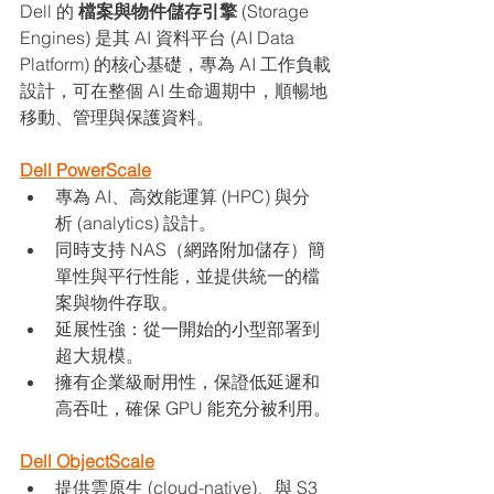
Dell 的 
檔案與物件儲存引擎
 (Storage 
Engines) 是其 AI 資料平台 (AI Data 
Platform) 的核心基礎，專為 AI 工作負載
設計，可在整個 AI 生命週期中，順暢地
移動、管理與保護資料。
Dell PowerScale
專為 AI、高效能運算 (HPC) 與分
析 (analytics) 設計。
同時支持 NAS（網路附加儲存）簡
單性與平行性能，並提供統一的檔
案與物件存取。
延展性強：從一開始的小型部署到
超大規模。
擁有企業級耐用性，保證低延遲和
高吞吐，確保 GPU 能充分被利用。
Dell ObjectScale
提供雲原生 (cloud-native)、與 S3 