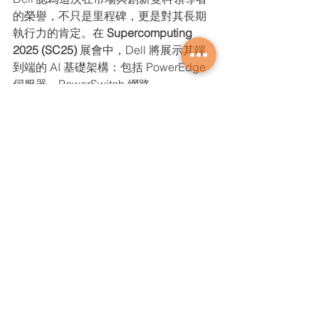
的榮譽，不只是里程碑，更是對其長期
執行力的肯定。在 
Supercomputing 
2025 (SC25)
 展會中，Dell 將展示其端
到端的 AI 基礎架構：包括 PowerEdge 
伺服器、PowerSwitch 網路
與 PowerScale 儲存，展現如何從資料
到部署，全方位支援 AI。參觀者可以見
到真實案例、創新產品，也可以直接
與 Dell 專家互動，了解 Dell 如何幫助客
戶在 AI 旅程的每個階段：從構想到大規
模執行。
Dell
產品新知