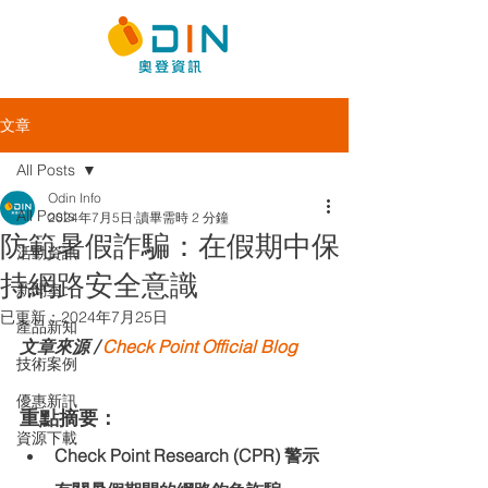
文章
All Posts
Odin Info
All Posts
2024年7月5日
讀畢需時 2 分鐘
防範暑假詐騙：在假期中保
活動資訊
持網路安全意識
新聞室
已更新：
2024年7月25日
產品新知
文章來源 / 
Check Point Official Blog
技術案例
優惠新訊
重點摘要：
資源下載
Check Point Research (CPR) 警示