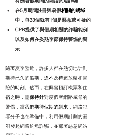
有關暑假期間的網路釣魚詐騙
在5月期間註冊與暑假
相關的網域
中，每33個就有1個是惡意或可疑的
CPR提供了與假期相關的詐騙範例
以及如何在炎熱季節保持警惕的警
示
隨著夏季臨近，許多人都在熱切地計劃
期待已久的假期，
迫不及待這
放鬆和冒
險的時刻。然而，在興奮預訂機票和住
宿之時，需
保持針
對度假者網路威脅的
警惕，當
我們期待假期的到來
，網路犯
罪分子也在準備中，利用假期計劃的漏
洞發起網路釣魚詐騙，並部署惡意網站