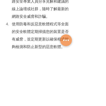
路安全專業人員分享見解和建議的
線上論壇或社群，隨時了解最新的
網路安全威脅和詐騙。
使用防毒和反惡意軟體程式等全面
的安全軟體定期掃描您的裝置是否
有威脅，並定期更新以確保程式能
夠檢測和防止新型的惡意軟體。
當您開始夏季旅遊之際，請優先考慮網
路安全，以確保安全無憂的假期體驗，
透過保持警惕和積極主動，您可以最大
限度地減少成為網路詐騙受害者的風
險，並安心地享受假期。