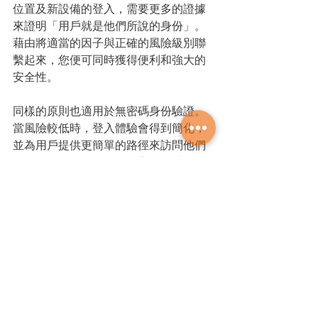
位置及新設備的登入，需要更多的證據
來證明「用戶就是他們所說的身份」。
藉由將適當的因子與正確的風險級別聯
繫起來，您便可同時獲得便利和強大的
安全性。
同樣的原則也適用於無密碼身份驗證。
當風險較低時，登入體驗會得到簡化，
並為用戶提供更簡單的路徑來訪問他們
所需的資源。但當風險較高時，就會需
要額外確認。
Okta提供一系列無密碼功能，幫助企業
客戶在採用無密碼身份驗證的過程中，
能夠提供用戶令人愉悅的數位體驗，同
時成功消除身份攻擊。
兩分鐘快速解釋：什麼是 