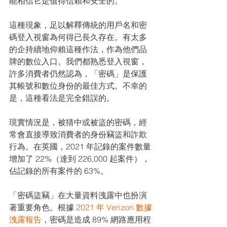
能相信它是值得信賴和安全的。
這種現象，足以解釋傳統的用戶名和密
碼登入視窗為何得已長久存在。有太多
的企持續地仰賴這種作法，作為他們品
牌的數位入口。我們都熟悉登入視窗，
許多消費者仍然認為，「密碼」是保護
其帳號和數位身份的最佳方式。不幸的
是，這種看法是完全錯誤的。
現實情況是，被猜中或被盜的密碼，經
常會直接導致消費者的身份竊盜和詐欺
行為。在英國，2021 年記錄的案件數量
增加了 22%（達到 226,000 起案件），
佔記錄的所有案件的 63%。
「密碼盜竊」在大量資料洩露中也扮演
著重要角色。根據 
2021 年 Verizon 數據
洩露報告
，密碼是造成 89% 網路應用程