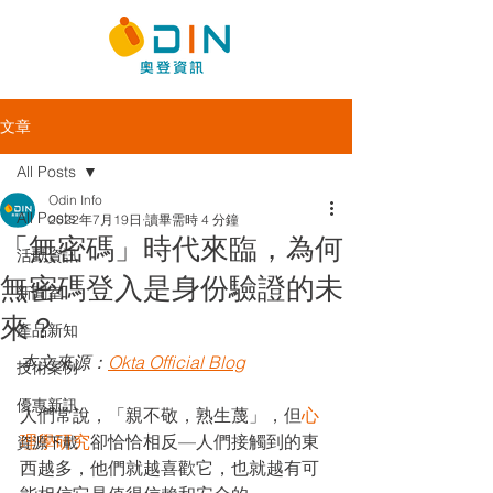
文章
All Posts
Odin Info
All Posts
2022年7月19日
讀畢需時 4 分鐘
「無密碼」時代來臨，為何
活動資訊
無密碼登入是身份驗證的未
新聞室
來？
產品新知
本文來源：
Okta Official Blog
技術案例
優惠新訊
人們常說，「親不敬，熟生蔑」，但
心
理學研究
卻恰恰相反—人們接觸到的東
資源下載
西越多，他們就越喜歡它，也就越有可