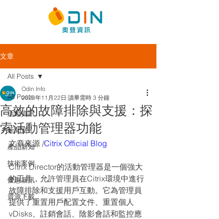
文章
All Posts
Odin Info
All Posts
2023年11月22日
讀畢需時 3 分鐘
高效的故障排除與支援：探
活動資訊
索活動管理器功能
新聞室
文章來源 /
Citrix Official Blog
產品新知
技術案例
Citrix Director的活動管理器是一個強大
的工具，允許管理員在Citrix環境中進行
優惠新訊
故障排除和支援用戶互動。它為管理員
資源下載
提供了重置用戶配置文件、重置個人
vDisks、註銷會話、陰影會話和監控應