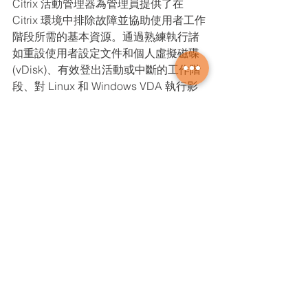
Citrix 活動管理器為管理員提供了在 
Citrix 環境中排除故障並協助使用者工作
階段所需的基本資源。通過熟練執行諸
如重設使用者設定文件和個人虛擬磁碟 
(vDisk)、有效登出活動或中斷的工作階
段、對 Linux 和 Windows VDA 執行影
子操作、以及監控應用程式和處理程序
等任務，幫助台團隊可以簡化支援流
程、改善使用者體驗，提高其 Citrix 環
境的運作效率。藉由更新的用戶界面，
活動管理器是管理員在輕鬆維護其 
Citrix 環境中操作的可靠夥伴。
Citrix
產品新知