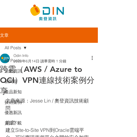
文章
All Posts
Odin Info
All Posts
2023年6月14日
讀畢需時 1 分鐘
跨雲（AWS / Azure to
活動資訊
OCI）VPN連線技術案例分
新聞室
享
產品新知
文章來源：Jesse Lin / 奧登資訊技術顧
技術案例
問
優惠新訊
前言：
資源下載
建立Site-to-Site VPN到Oracle雲端平