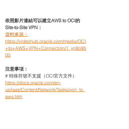
依照影片連結可以建立AWS to OCI的
Site-to-Site VPN：
資料來源：
https://videohub.oracle.com/media/OCI
+to+AWS+VPN+Connection/1_yn8o95
00
注意事項：
# 特殊符號不支援（OCI官方文件）
https://docs.oracle.com/en-
us/iaas/Content/Network/Tasks/vpn_to_
aws.htm