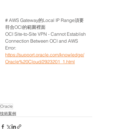
# AWS Gateway的Local IP Range須要
符合OCI的範圍裡面
OCI Site-to-Site VPN - Cannot Establish 
Connection Between OCI and AWS 
Error:
https://support.oracle.com/knowledge/
Oracle%20Cloud/2923201_1.html
Oracle
技術案例