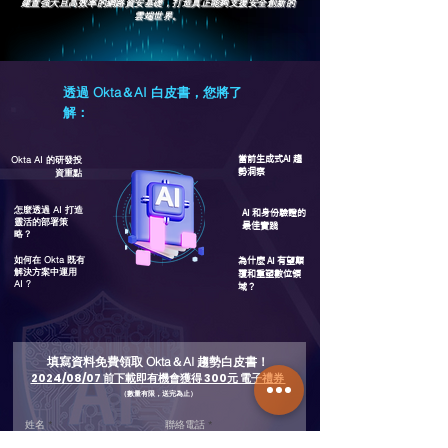
建置強大且高效率的網路資安基礎，
打造真正能夠支援安全創新的
雲端世界。
透過 Okta＆AI 白皮書，您將了
解：
​Okta AI 的研發投
當前生成式AI 趨
資重點
勢洞察
​怎麼透過 AI 打造
AI 和身份驗證的
靈活的部署策
最佳實踐
略？
如何在 Okta 既有
為什麼 AI 有望顛
解決方案中運用
覆和重塑數位領
AI ?
域？
填寫資料免費領取 Okta＆AI 趨勢白皮書！
2024/08/07 前下載即有機會獲得 300元 電子禮券
（數量有限，送完為止）
姓名
聯絡電話