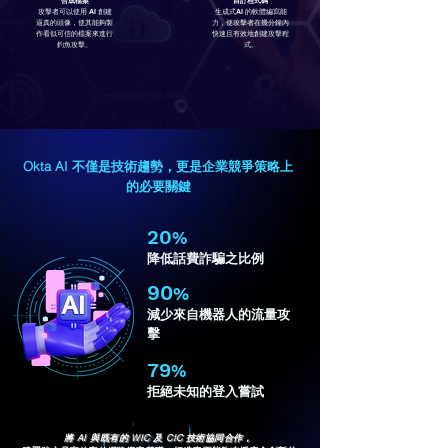
合成檔案
自訂程式碼
攻擊者可以使用 AI 創建
生成式AI 的軟體編寫能
逼真的頭像，使其能夠製
力，使攻擊者在幾分鐘內
作看似可信的檔案來進行
快速且有效地創建攻擊程
釣魚攻擊。
式。
Okta AI 不僅是技術趨勢，更是企業競爭策略上
的必要關鍵
20
%
降低話費詐騙之比例
90
%
減少來自機器人的流量攻
擊
79
%
拒絕未知的登入嘗試
將 AI 與既有的 WIC 及 CIC 技術協同合作，