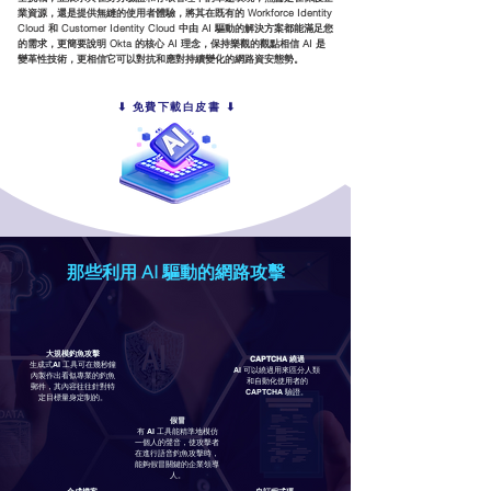
業資源，還是提供無縫的使用者體驗，將其在既有的 Workforce Identity
Cloud 和 Customer Identity Cloud 中由 AI 驅動的解決方案都能滿足您
的需求，更簡要說明 Okta 的核心 AI 理念，保持樂觀的觀點相信 AI 是
變革性技術，更相信它可以對抗和應對持續變化的網路資安態勢。
⬇︎ 免費下載白皮書 ⬇︎
那些利用 AI 驅動的網路攻擊
大規模釣魚攻擊
CAPTCHA 繞過
生成式AI 工具可在幾秒鐘
AI 可以繞過用來區分人類
內製作出看似專業的釣魚
和自動化使用者的
郵件，其內容往往針對特
CAPTCHA 驗證。
定目標量身定制的。
假冒
有 AI 工具能精準地模仿
一個人的聲音，使攻擊者
在進行語音釣魚攻擊時，
能夠假冒關鍵的企業領導
人。