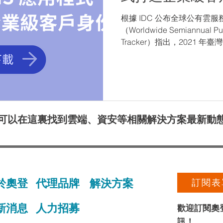
根據 IDC 公布全球公有雲
（Worldwide Semiannual Pub
Tracker）指出，2021 
12.17 億美元，年成長率為...
可以在這裏找到雲端、資安等相關解決方案最新動
於奧登
​代理品牌
​解決方案
訂閱表
最新消息
人力招募
​歡迎訂閱
訊！