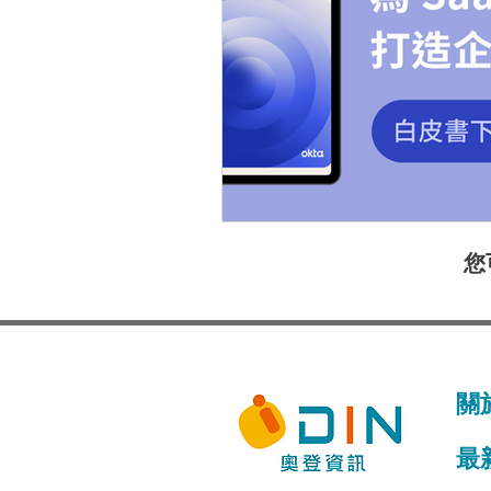
您
關
​