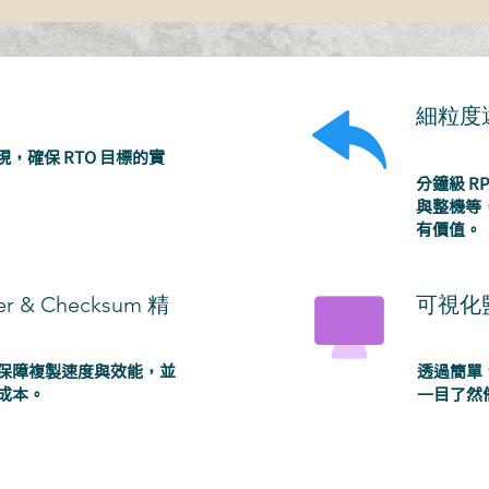
細粒度
，確保 RTO 目標的實
分鐘級 R
與整機等
有價值。
lter & Checksum 精
可視化
保障複製速度與效能，並
透過簡單
成本。
一目了然