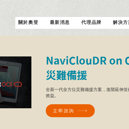
關於奧登
最新消息
代理品牌
解決方
NaviClouDR on 
​災難備援
全新一代全方位災難備援方案，進階延伸並
效益。
立即諮詢