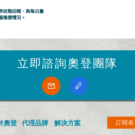
序狀態回報、與每日彙
握備援情況。
​立即諮詢奧登團隊
於奧登
​代理品牌
​解決方案
訂閱表