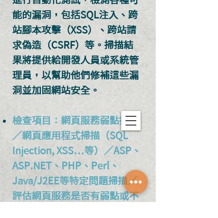
能的漏洞，包括SQL注入、跨
站腳本攻擊（XSS）、跨站請
求偽造（CSRF）等。掃描結
果將提供給開發人員或系統管
理員，以幫助他們修補這些漏
洞並加固網站安全。
檢查項目：網頁服務弱點掃描
／網頁應用程式掃描（SQL
Injection, XSS…等）／ASP、
ASP.NET、PHP、Perl、
Java/J2EE等特定問題掃描／
評估網頁服務是否有弱點或不
安全的設定／自動搜尋備份