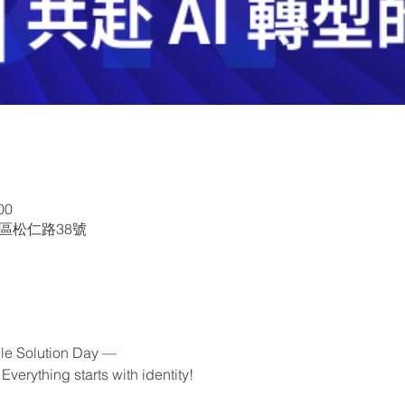
00
義區松仁路38號
le Solution Day —
Everything starts with identity!