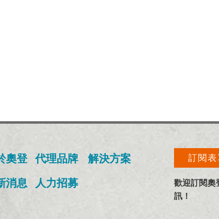
於奧登
​代理品牌
​解決方案
訂閱表
最新消息
人力招募
​歡迎訂閱
訊！