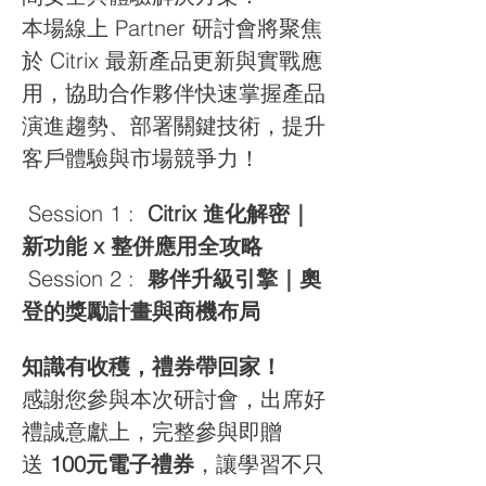
本場線上 Partner 研討會將聚焦
於 Citrix 最新產品更新與實戰應
用，協助合作夥伴快速掌握產品
演進趨勢、部署關鍵技術，提升
客戶體驗與市場競爭力！
 Session 1 :  
Citrix 進化解密｜
新功能 x 整併應用全攻略
 Session 2 :  
夥伴升級引擎｜奧
登的獎勵計畫與商機布局
知識有收穫，禮券帶回家！
感謝您參與本次研討會，出席好
禮誠意獻上，完整參與即贈
送 
100元電子禮券
，讓學習不只