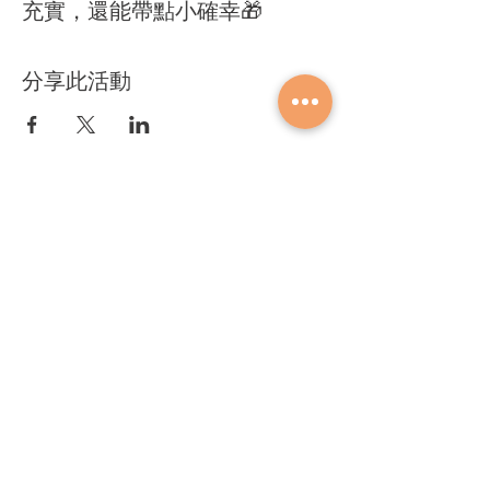
充實，還能帶點小確幸🎁
分享此活動
關於奧登
人力招募
​最新消息
​代理品牌
​解決方案
訂閱表單
​歡迎訂閱奧登電子報，獲得最新活動資訊！
聯絡我們