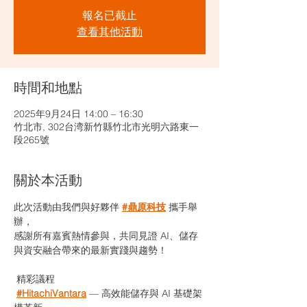
報名已截止
查看其他活動
時間和地點
2025年9月24日 14:00 – 16:30
竹北市, 302台湾新竹縣竹北市光明六路東一
段265號
關於本活動
此次活動由我們與好夥伴 
#鼎原科技
 攜手舉
辦，
感謝所有嘉賓熱情參與，共同見證 AI、儲存
與資安融合帶來的最新實踐與趨勢！
 精彩議程
#HitachiVantara
 — 高效能儲存與 AI 基礎架