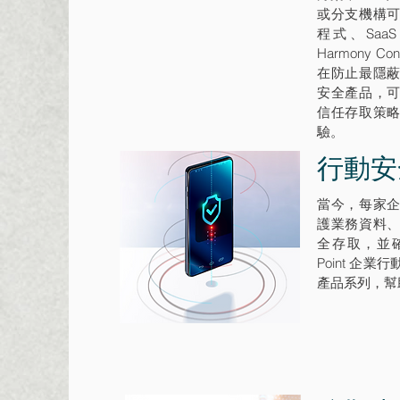
或分支機構
程式、Sa
Harmony C
在防止最隱
安全產品，
信任存取策
驗。
行動安
當今，每家
護業務資料
全存取，並確
Point 企
產品系列，幫