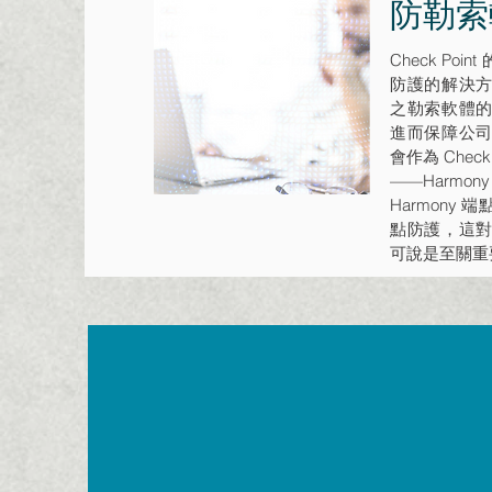
防勒索
Check Po
防護的解決
之勒索軟體
進而保障公
會作為 Chec
——Harm
Harmony
點防護，這
可說是至關重