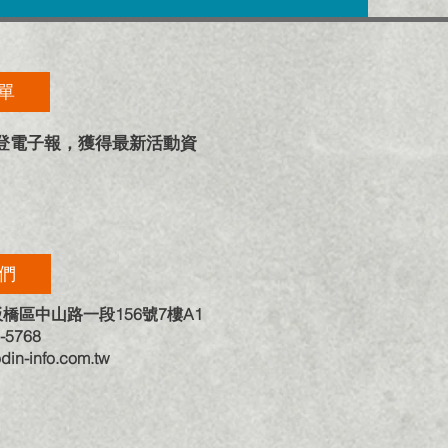
單
奧登電子報，獲得最新活動資
們
板橋區中山路一段156號7樓A1
-5768
din-info.com.tw