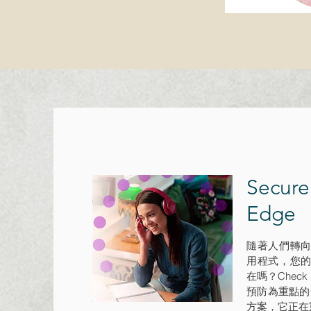
Secure
Edge 
隨著人們轉
用程式，您
在嗎？Check P
預防為重點的
方案，它正在